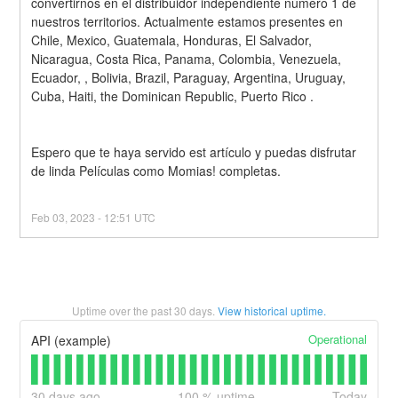
convertirnos en el distribuidor independiente número 1 de 
nuestros territorios. Actualmente estamos presentes en 
Chile, Mexico, Guatemala, Honduras, El Salvador, 
Nicaragua, Costa Rica, Panama, Colombia, Venezuela, 
Ecuador, , Bolivia, Brazil, Paraguay, Argentina, Uruguay, 
Cuba, Haiti, the Dominican Republic, Puerto Rico .
Espero que te haya servido est artículo y puedas disfrutar 
de linda Películas como Momias! completas.
Feb
03
,
2023
-
12:51
UTC
Uptime over the past
30
days.
View historical uptime.
Operational
API (example)
30
days ago
100
% uptime
Today